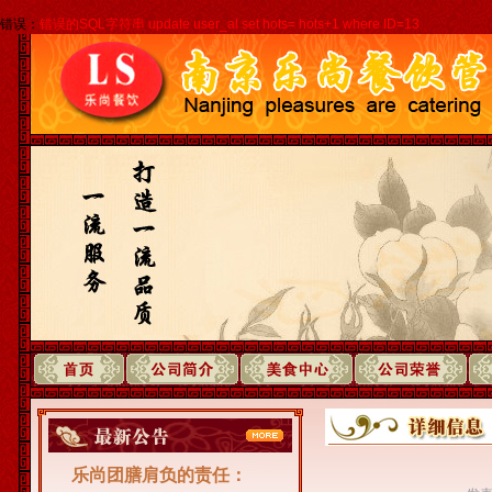
错误：
错误的SQL字符串 update user_al set hots= hots+1 where ID=13
乐尚团膳肩负的责任：