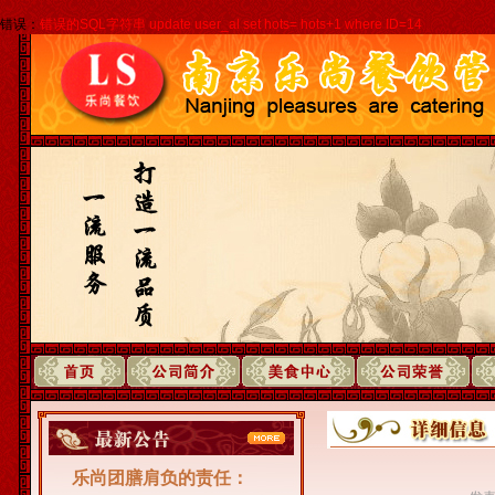
错误：
错误的SQL字符串 update user_al set hots= hots+1 where ID=14
乐尚团膳肩负的责任：