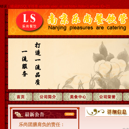
错误：
错误的SQL字符串 update user_al set hots= hots+1 where ID=21
乐尚团膳肩负的责任：