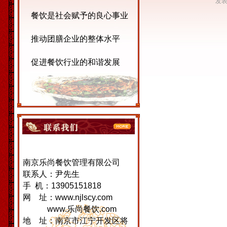
发表
餐饮是社会赋予的良心事业
推动团膳企业的整体水平
促进餐饮行业的和谐发展
南京乐尚餐饮管理有限公司
联系人：尹先生
手 机：13905151818
网 址：www.njlscy.com
www.乐尚餐饮.com
地 址：南京市江宁开发区将