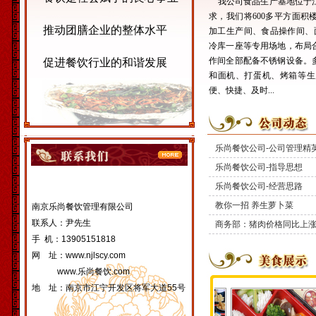
我公司食品生产基地位于江
求，我们将600多平方面
推动团膳企业的整体水平
加工生产间、食品操作间、
冷库一座等专用场地，布局
作间全部配备不锈钢设备。
促进餐饮行业的和谐发展
和面机、打蛋机、烤箱等生
便、快捷、及时...
乐尚餐饮公司-公司管理精
乐尚餐饮公司-指导思想
乐尚餐饮公司-经营思路
教你一招 养生萝卜菜
南京乐尚餐饮管理有限公司
联系人：尹先生
商务部：猪肉价格同比上
手 机：13905151818
网 址：www.njlscy.com
www.乐尚餐饮.com
地 址：南京市江宁开发区将军大道55号